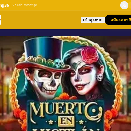
ng36
ทางเข้าเล่นที่ดีที่สุด
เข้าสู่ระบบ
สมัครสมาช