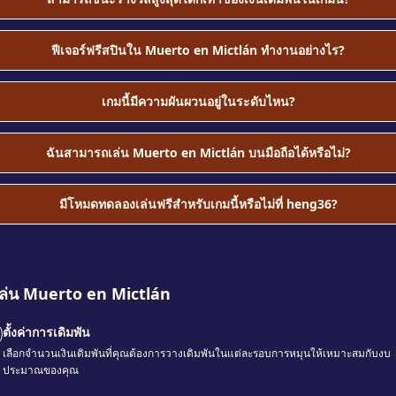
ฟีเจอร์ฟรีสปินใน Muerto en Mictlán ทำงานอย่างไร?
เกมนี้มีความผันผวนอยู่ในระดับไหน?
ฉันสามารถเล่น Muerto en Mictlán บนมือถือได้หรือไม่?
มีโหมดทดลองเล่นฟรีสำหรับเกมนี้หรือไม่ที่ heng36?
ีเล่น Muerto en Mictlán
ตั้งค่าการเดิมพัน
เลือกจำนวนเงินเดิมพันที่คุณต้องการวางเดิมพันในแต่ละรอบการหมุนให้เหมาะสมกับงบ
ประมาณของคุณ