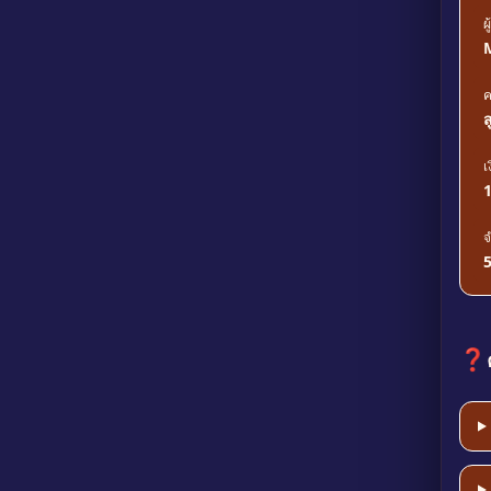
ผ
ค
ส
เ
จ
❓