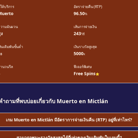
ู้ให้บริการ
อัตราจ่ายคืน (RTP)
Muerto
96.50
%
วามผันผวน
เส้นการจ่ายเงิน
ูง
243
วิธี
งินเดิมพันขั้นต่ำ
เงินรางวัลสูงสุด
1
5000
฿
x
ำนวนรีล
ฟีเจอร์พิเศษ
5
Free Spins
⭐
คำถามที่พบบ่อยเกี่ยวกับ Muerto en Mictlán
เกม Muerto en Mictlán มีอัตราการจ่ายเงินคืน (RTP) อยู่ที่เท่าไหร่?
สามารถชนะรางวัลสูงสุดได้กี่เท่าของเงินเดิมพันในเกมนี้?