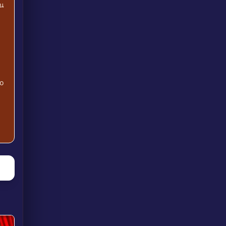
วน
mo