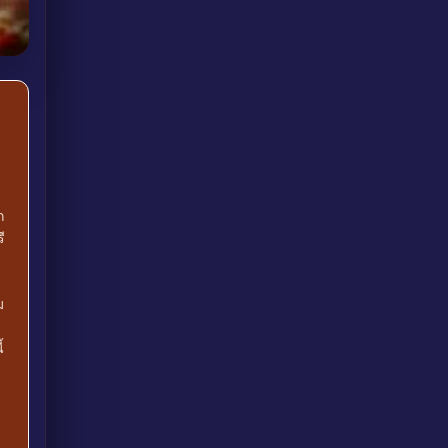
ก
ี
ม
้
ำ