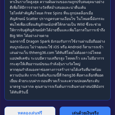
หาเงินรางวัลสูงสุด ความผันผวนของเกมถูกปรับสมดุลมาอย่าง
ดีเพื่อให้มีการจ่ายรางวัลที่สม่ำเสมอและน่าตื่นเต้น
ไฮไลท์สำคัญคือโหมด Free Spins ที่จะถูกปลดล็อกเมื่อ
สัญลักษณ์ Scatter ปรากฏครบตามเงื่อนไข ในโหมดนี้มังกรจะ
พ่นไฟเพื่อเปลี่ยนสัญลักษณ์ปกติให้กลายเป็น Wild ซึ่งจะช่วย
ให้การจับคู่สัญลักษณ์ทำได้ง่ายขึ้นและเพิ่มโอกาสในการเข้าถึง
Big Win ได้อย่างง่ายดาย
นอกจากนี้ Dragon Spark ยังรองรับการใช้งานผ่านมือถืออย่าง
สมบูรณ์แบบ ไม่ว่าคุณจะใช้ iOS หรือ Android ก็สามารถเข้า
เล่นผ่านเว็บ thheng36.com ได้ทันทีโดยไม่ต้องดาวน์โหลด
แอปพลิเคชัน ระบบมีความเสถียรสูง โหลดเร็ว และไม่มีอาการ
กระตุกให้เสียอารมณ์ขณะกำลังลุ้นรางวัลใหญ่
หากคุณกำลังมองหาช่องทางการสร้างรายได้เสริมที่มาพร้อม
ความบันเทิง การเริ่มต้นกับเกมนี้ที่ heng36 คือทางเลือกที่ยอด
เยี่ยม ด้วยระบบฝาก-ถอนที่รวดเร็วและความปลอดภัยระดับ
มาตรฐานสากล คุณสามารถเริ่มต้นการเดินทางล่าสมบัติมังกร
ได้ทันทีวันนี้
ทดลองเล่นฟรี
เล่นด้วยเงินจริง