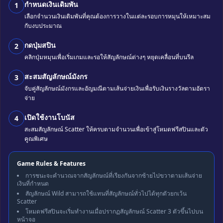
กำหนดเงินเดิมพัน
1
เลือกจำนวนเงินเดิมพันที่คุณต้องการวางในแต่ละรอบการหมุนให้เหมาะสม
กับงบประมาณ
กดปุ่มสปิน
2
คลิกปุ่มหมุนเพื่อเริ่มเกมและรอให้สัญลักษณ์ต่างๆ หยุดเคลื่อนที่บนรีล
สะสมสัญลักษณ์มังกร
3
จับคู่สัญลักษณ์มังกรและอัญมณีตามเส้นจ่ายเงินเพื่อรับเงินรางวัลตามอัตรา
จ่าย
เปิดใช้งานโบนัส
4
สะสมสัญลักษณ์ Scatter ให้ครบตามจำนวนเพื่อเข้าสู่โหมดฟรีสปินและตัว
คูณพิเศษ
Game Rules & Features
การชนะจะคำนวณจากสัญลักษณ์ที่เรียงกันจากซ้ายไปขวาตามเส้นจ่าย
เงินที่กำหนด
สัญลักษณ์ Wild สามารถใช้แทนที่สัญลักษณ์ทั่วไปได้ทุกตัวยกเว้น
Scatter
โหมดฟรีสปินจะเริ่มทำงานเมื่อปรากฏสัญลักษณ์ Scatter 3 ตัวขึ้นไปบน
หน้าจอ