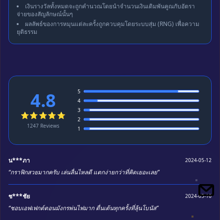
เงินรางวัลทั้งหมดจะถูกคำนวณโดยนำจำนวนเงินเดิมพันคูณกับอัตรา
จ่ายของสัญลักษณ์นั้นๆ
ผลลัพธ์ของการหมุนแต่ละครั้งถูกควบคุมโดยระบบสุ่ม (RNG) เพื่อความ
ยุติธรรม
5
4.8
4
3
⭐⭐⭐⭐⭐
2
1247 Reviews
1
น***ภา
2024-05-12
“กราฟิกสวยมากครับ เล่นลื่นไหลดี แตกง่ายกว่าที่คิดเยอะเลย”
ช***ชัย
2024-05-10
“ชอบเอฟเฟกต์ตอนมังกรพ่นไฟมาก ตื่นเต้นทุกครั้งที่ลุ้นโบนัส”