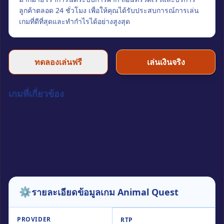
ลูกค้าตลอด 24 ชั่วโมง เพื่อให้คุณได้รับประสบการณ์การเล่น
เกมที่ดีที่สุดและทำกำไรได้อย่างสูงสุด
ทดลองเล่นฟรี
เล่นเงินจริง
เกมที่เกี่ยวข้อง
⚙️
รายละเอียดข้อมูลเกม Animal Quest
PROVIDER
RTP