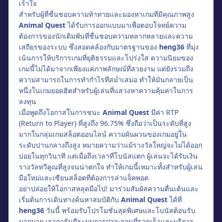
เร้าใจ
สำหรับผู้ที่ชื่นชอบความท้าทายและมองหาเกมที่มีคุณภาพสูง
Animal Quest
ได้รับการออกแบบมาเพื่อตอบโจทย์ความ
ต้องการของนักเดิมพันที่ชื่นชอบความหลากหลายและความ
เสถียรของระบบ ซึ่งสอดคล้องกับมาตรฐานของ
heng36
ที่มุ่ง
เน้นการให้บริการเกมที่ยุติธรรมและโปร่งใส ความนิยมของ
เกมนี้ไม่ได้มาจากเพียงแค่ภาพลักษณ์ที่สวยงาม แต่ยังรวมถึง
ความสามารถในการทำกำไรที่สม่ำเสมอ ทำให้มันกลายเป็น
หนึ่งในเกมยอดฮิตสำหรับผู้เล่นที่แสวงหาความคุ้มค่าในการ
ลงทุน
เมื่อพูดถึงโอกาสในการชนะ
Animal Quest
มีค่า RTP
(Return to Player) ที่สูงถึง 96.75% ซึ่งถือว่าเป็นระดับที่สูง
มากในกลุ่มเกมสล็อตออนไลน์ ความผันผวนของเกมอยู่ใน
ระดับปานกลางถึงสูง หมายความว่าแม้รางวัลใหญ่จะไม่ได้ออก
บ่อยในทุกวินาที แต่เมื่อถึงเวลาที่โบนัสแตก ผู้เล่นจะได้รับเงิน
รางวัลทวีคูณที่สูงจนน่าตกใจ ทำให้เกมนี้เหมาะทั้งสำหรับผู้เล่น
มือใหม่และเซียนสล็อตที่ต้องการล่าแจ็คพอต
อย่าปล่อยให้โอกาสหลุดมือไป! มาร่วมสัมผัสความตื่นเต้นและ
เริ่มต้นการเดินทางค้นหาสมบัติกับ
Animal Quest
ได้ที่
heng36
วันนี้ พร้อมรับโปรโมชั่นสุดพิเศษและโบนัสต้อนรับ
มากมาย เราการันตีระบบการฝาก-ถอนที่รวดเร็วและบริการ