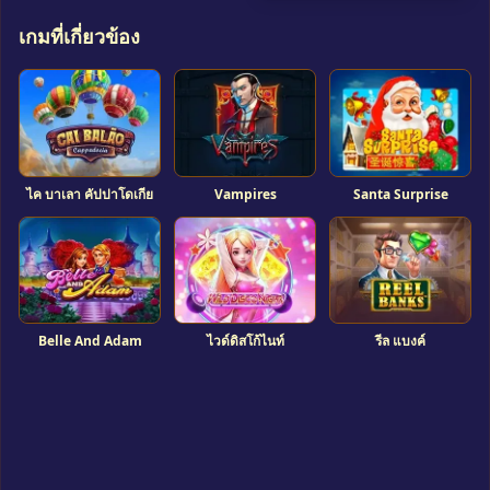
เกมที่เกี่ยวข้อง
ไค บาเลา คัปปาโดเกีย
Vampires
Santa Surprise
Belle And Adam
ไวด์ดิสโก้ไนท์
รีล แบงค์