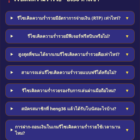
รีไซเคิลความร่ำรวยมีอัตราการจ่ายเงิน (RTP) เท่าไหร่?
▼
รีไซเคิลความร่ำรวยมีฟีเจอร์ฟรีสปินหรือไม่?
▼
สูงสุดที่ชนะได้จากเกมรีไซเคิลความร่ำรวยคือเท่าไหร่?
▼
สามารถเล่นรีไซเคิลความร่ำรวยแบบฟรีได้หรือไม่?
▼
รีไซเคิลความร่ำรวยรองรับการเล่นผ่านมือถือไหม?
▼
สมัครสมาชิกที่ heng36 แล้วได้รับโบนัสอะไรบ้าง?
▼
การฝาก-ถอนเงินในเกมรีไซเคิลความร่ำรวยใช้เวลานาน
▼
ไหม?