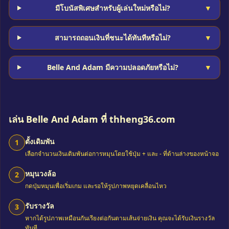
มีโบนัสพิเศษสำหรับผู้เล่นใหม่หรือไม่?
▼
สามารถถอนเงินที่ชนะได้ทันทีหรือไม่?
▼
Belle And Adam มีความปลอดภัยหรือไม่?
▼
เล่น Belle And Adam ที่ thheng36.com
ตั้งเดิมพัน
1
เลือกจำนวนเงินเดิมพันต่อการหมุนโดยใช้ปุ่ม + และ - ที่ด้านล่างของหน้าจอ
หมุนวงล้อ
2
กดปุ่มหมุนเพื่อเริ่มเกม และรอให้รูปภาพหยุดเคลื่อนไหว
รับรางวัล
3
หากได้รูปภาพเหมือนกันเรียงต่อกันตามเส้นจ่ายเงิน คุณจะได้รับเงินรางวัล
ทันที