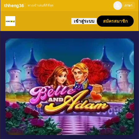
thheng36
ทางเข้าเล่นที่ดีที่สุด
ภาษา
เข้าสู่ระบบ
สมัครสมาชิก