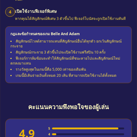
เปิดใช้งานฟีเจอร์พิเศษ
4
หากคุณได้สัญลักษณ์พิเศษ 3 ตัวขึ้นไป ฟีเจอร์โบนัสจะถูกเปิดใช้งานทันที
กฎและข้อกำหนดของเกม Belle And Adam
สัญลักษณ์ไวลด์สามารถแทนที่สัญลักษณ์อื่นได้ทุกตัว ยกเว้นสัญลักษณ์
กระจาย
สัญลักษณ์กระจาย 3 ตัวขึ้นไปจะเปิดใช้งานฟรีสปิน 10 ครั้ง
ฟีเจอร์การล้มซ้อนจะทำให้สัญลักษณ์ที่ชนะหายไปและสัญลักษณ์ใหม่
ตกลงมาแทน
รางวัลสูงสุดในเกมนี้คือ 5,000 เท่าของเดิมพัน
เกมนี้มีเส้นจ่ายเงินทั้งหมด 20 เส้น ที่สามารถเปิดใช้งานได้ทั้งหมด
คะแนนความพึงพอใจของผู้เล่น
4.9
5
4