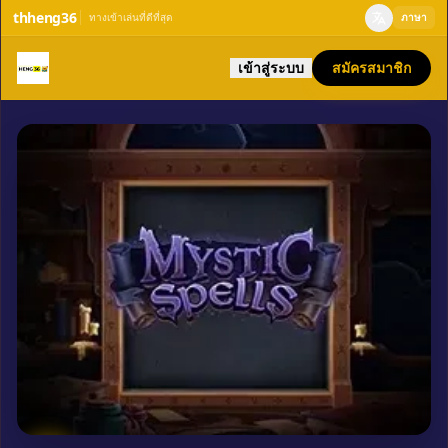
thheng36
ทางเข้าเล่นที่ดีที่สุด
ภาษา
เข้าสู่ระบบ
สมัครสมาชิก