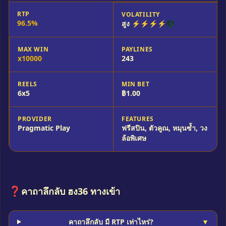
RTP
VOLATILITY
96.5%
สูง ⚡⚡⚡⚡🌑
MAX WIN
PAYLINES
x10000
243
REELS
MIN BET
6x5
฿1.00
PROVIDER
FEATURES
Pragmatic Play
ฟรีสปิน, ตัวคูณ, หมุนซ้ำ, วง
ล้อพิเศษ
❓
คาถาลึกลับ ฮง36 ทางเข้า
คาถาลึกลับ มี RTP เท่าไหร่?
▼