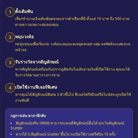
ตั้งเดิมพัน
1
เลือกจำนวนเงินเดิมพันต่อรอบจากตัวเลือกที่มี ตั้งแต่ 10 บาท ถึง 500 บาท
ตามความเหมาะสมของคุณ
หมุนวงล้อ
2
กดปุ่มหมุนเพื่อเริ่มเกม วงล้อจะหมุนและหยุดลงอย่างสุ่ม ผลลัพธ์จะแสดงบน
หน้าจอ
รับรางวัลจากสัญลักษณ์
3
หากสัญลักษณ์เหมือนกันปรากฏติดกันในเส้นจ่ายเงินที่เปิดใช้งาน คุณจะได้
รับรางวัลตามตารางการจ่าย
เปิดใช้งานฟีเจอร์พิเศษ
4
หากคุณได้สัญลักษณ์พิเศษ 3 ตัวขึ้นไป ฟีเจอร์ฟรีสปินหรือโบนัสจะถูกเปิดใช้
งานทันที
กฎการเล่น คาถาลึกลับ
สัญลักษณ์เสริม (Wild) สามารถแทนที่สัญลักษณ์อื่นได้ ยกเว้นสัญลักษณ์
Scatter
หากได้ 3 สัญลักษณ์ Scatter ขึ้นไป จะเปิดใช้งานฟรีสปิน 10 ครั้ง