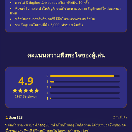
การได้ 3 สัญลักษณ์กระจายจะเรียกฟรีสปิน 10 ครั้ง
ฟีเจอร์ Tumble ทำให้สัญลักษณ์ที่ชนะหายไปและสัญลักษณ์ใหม่ตกลงมา
แทน
ฟรีสปินสามารถรีทริกเกอร์ได้อีกในระหว่างรอบฟรีสปิน
รางวัลสูงสุดในเกมนี้คือ 5,000 เท่าของเดิมพัน
คะแนนความพึงพอใจของผู้เล่น
4.9
5
4
3
⭐⭐⭐⭐⭐
2
2347 รีวิวทั้งหมด
1
User123
2 วันที่แล้ว
“เล่นตำนานหมาป่าที่ heng36 แล้วตื่นเต้นสุดๆ ไม่คิดว่าจะได้รับรางวัลใหญ่ขนาด
นี้ ภาพสวย เสียงดี รู้สึกเหมือนอยู่ในโลกของตำนานจริงๆ”